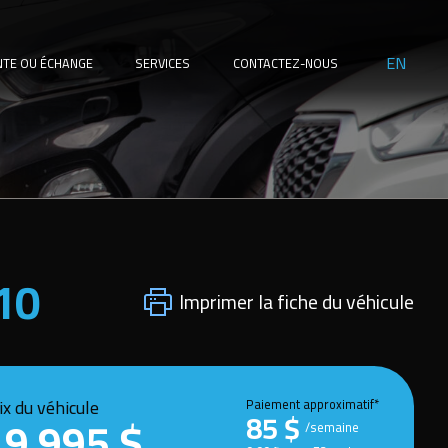
EN
NTE OU ÉCHANGE
SERVICES
CONTACTEZ-NOUS
10
Imprimer la fiche du véhicule
ix du véhicule
Paiement approximatif*
85 $
19 995 $
/semaine