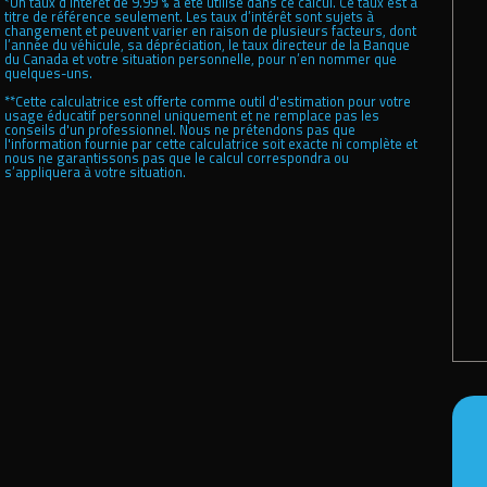
*Un taux d’intérêt de 9.99 % a été utilisé dans ce calcul. Ce taux est à
titre de référence seulement. Les taux d’intérêt sont sujets à
changement et peuvent varier en raison de plusieurs facteurs, dont
l’année du véhicule, sa dépréciation, le taux directeur de la Banque
du Canada et votre situation personnelle, pour n’en nommer que
quelques-uns.
**Cette calculatrice est offerte comme outil d'estimation pour votre
usage éducatif personnel uniquement et ne remplace pas les
conseils d'un professionnel. Nous ne prétendons pas que
l'information fournie par cette calculatrice soit exacte ni complète et
nous ne garantissons pas que le calcul correspondra ou
s’appliquera à votre situation.