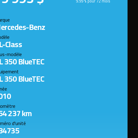
9.99 % pour 72 mois
rque
ercedes-Benz
dèle
L-Class
us-modèle
L 350 BlueTEC
uipement
L 350 BlueTEC
née
010
omètre
64 237 km
méro d'unité
84735