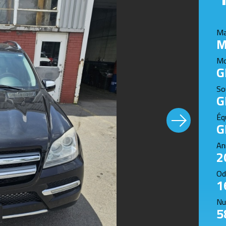
Ma
M
Mo
G
So
G
Éq
G
An
2
Od
1
Nu
5