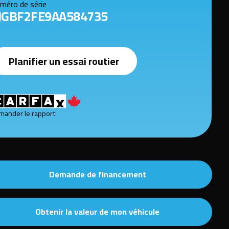
méro de série
JGBF2FE9AA584735
Planifier un essai routier
mander le rapport
Demande de financement
Obtenir la valeur de mon véhicule