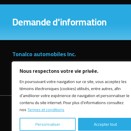
Demande d'information
Tonalco automobiles Inc.
5453 av Royalmount, Mont-royal (Québec), H4P 1J3
Nous respectons votre vie privée.
(514) 487-3736
En poursuivant votre navigation sur ce site, vous acceptez les
témoins électroniques (cookies) utilisés, entre autres, afin
d’améliorer votre expérience de navigation et personnaliser le
contenu du site internet. Pour plus d’informations consultez
ACCUEIL
INVENTAIRE
FINANCEMENT
VENTE O
nos
Termes et conditions
Personnaliser
Accepter tout
Termes et conditions
| © Tous droits réservés 2026
Association d