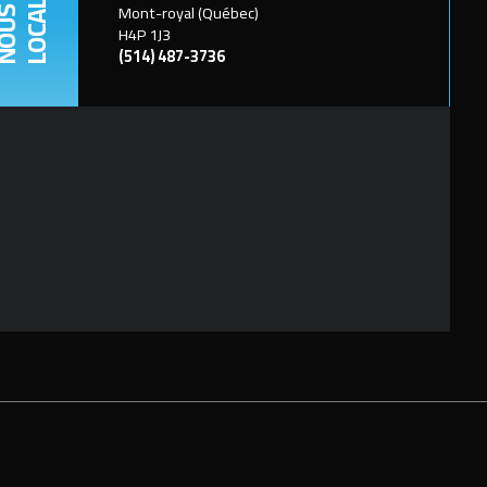
LOCALISER
Mont-royal (Québec)
OUS
H4P 1J3
(514) 487-3736